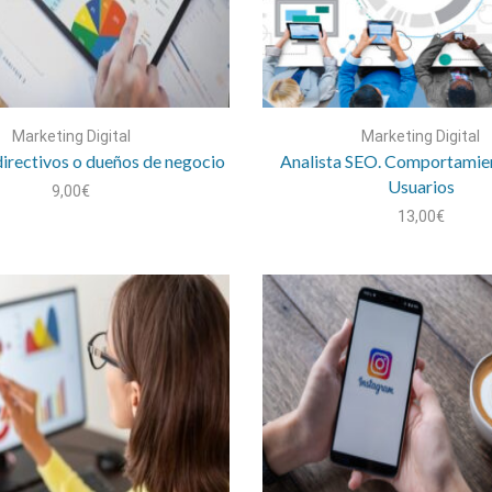
Marketing Digital
Marketing Digital
irectivos o dueños de negocio
Analista SEO. Comportamien
Usuarios
9,00
€
13,00
€