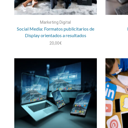
Marketing Digital
Social Media: Formatos publicitarios de
Display orientados a resultados
20,00
€