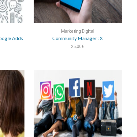
Marketing Digital
oogle Adds
Community Manager : X
25,00
€