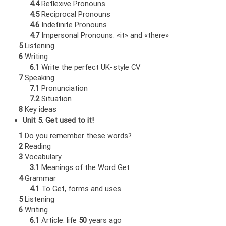
4.4
Reflexive Pronouns
4.5
Reciprocal Pronouns
4.6
Indefinite Pronouns
4.7
Impersonal Pronouns: «it» and «there»
5
Listening
6
Writing
6.1
Write the perfect UK-style CV
7
Speaking
7.1
Pronunciation
7.2
Situation
8
Key ideas
Unit 5. Get used to it!
1
Do you remember these words?
2
Reading
3
Vocabulary
3.1
Meanings of the Word Get
4
Grammar
4.1
To Get, forms and uses
5
Listening
6
Writing
6.1
Article: life
50
years ago