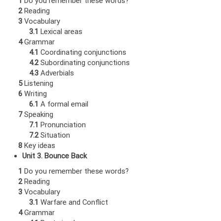
1
Do you remember these words?
2
Reading
3
Vocabulary
3.1
Lexical areas
4
Grammar
4.1
Coordinating conjunctions
4.2
Subordinating conjunctions
4.3
Adverbials
5
Listening
6
Writing
6.1
A formal email
7
Speaking
7.1
Pronunciation
7.2
Situation
8
Key ideas
Unit 3. Bounce Back
1
Do you remember these words?
2
Reading
3
Vocabulary
3.1
Warfare and Conflict
4
Grammar