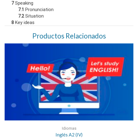
7
Speaking
7.1
Pronunciation
7.2
Situation
8
Key ideas
Productos Relacionados
Idiomas
Inglés A2 (IV)