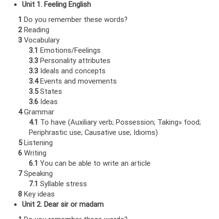
Unit 1. Feeling English
1
Do you remember these words?
2
Reading
3
Vocabulary
3.1
Emotions/Feelings
3.3
Personality attributes
3.3
Ideals and concepts
3.4
Events and movements
3.5
States
3.6
Ideas
4
Grammar
4.1
To have (Auxiliary verb; Possession; Taking» food;
Periphrastic use; Causative use; Idioms)
5
Listening
6
Writing
6.1
You can be able to write an article
7
Speaking
7.1
Syllable stress
8
Key ideas
Unit 2. Dear sir or madam