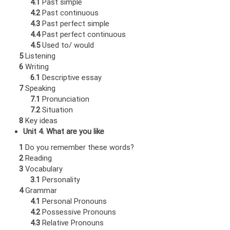
4.1
Past simple
4.2
Past continuous
4.3
Past perfect simple
4.4
Past perfect continuous
4.5
Used to/ would
5
Listening
6
Writing
6.1
Descriptive essay
7
Speaking
7.1
Pronunciation
7.2
Situation
8
Key ideas
Unit 4. What are you like
1
Do you remember these words?
2
Reading
3
Vocabulary
3.1
Personality
4
Grammar
4.1
Personal Pronouns
4.2
Possessive Pronouns
4.3
Relative Pronouns