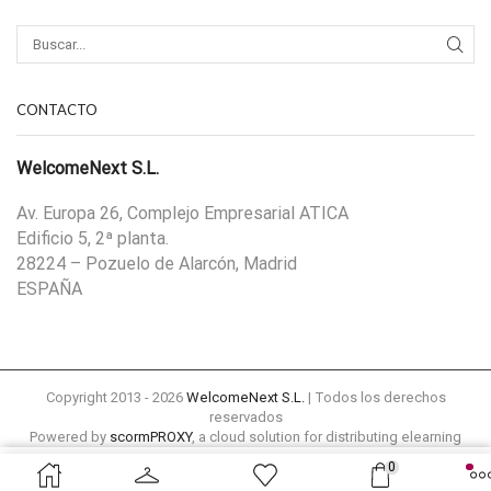
CONTACTO
WelcomeNext S.L.
Av. Europa 26, Complejo Empresarial ATICA
Edificio 5, 2ª planta.
28224 – Pozuelo de Alarcón, Madrid
ESPAÑA
Copyright 2013 - 2026
WelcomeNext S.L.
| Todos los derechos
reservados
Powered by
scormPROXY
, a cloud solution for distributing elearning
content remotely to external platforms
0
49,00
€