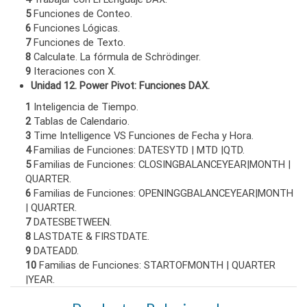
5
Funciones de Conteo.
6
Funciones Lógicas.
7
Funciones de Texto.
8
Calculate. La fórmula de Schrödinger.
9
Iteraciones con X.
Unidad 12. Power Pivot: Funciones DAX.
1
Inteligencia de Tiempo.
2
Tablas de Calendario.
3
Time Intelligence VS Funciones de Fecha y Hora.
4
Familias de Funciones: DATESYTD | MTD |QTD.
5
Familias de Funciones: CLOSINGBALANCEYEAR|MONTH |
QUARTER.
6
Familias de Funciones: OPENINGGBALANCEYEAR|MONTH
| QUARTER.
7
DATESBETWEEN.
8
LASTDATE & FIRSTDATE.
9
DATEADD.
10
Familias de Funciones: STARTOFMONTH | QUARTER
|YEAR.