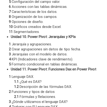
5
Configuración del campo valor.
6
Acciones con las tablas dinámicas.
7
Características de los datos.
8
Organización de los campos.
9
Opciones de diseño.
10
Gráficos creados desde Excel.
11
Segmentadores.
Unidad 10. Power Pivot: Jerarquías y KPIs
1
Jerarquía y agrupaciones.
2
Crear agrupaciones sin datos de tipo fecha.
3
Jerarquías con el modelo de datos.
4
KPI (Indicadores clave de rendimiento).
5
Formato condicional en tablas dinámicas.
Unidad 11. Power Pivot: Funciones Dax en Power Pivot
1
Lenguaje DAX.
1.1
¿Qué es DAX?
1.2
Descripción de las fórmulas DAX.
2
Funciones y tipos de datos
2.1
Fórmulas y Relaciones.
3
¿Dónde utilizamos el lenguaje DAX?
4
Trabajar con El Lenguaje DAX.