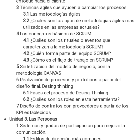
enfoque hacia el cliente
3
Técnicas agiles que ayuden a cambiar los procesos
3.1
Las metodologías ágiles
3.2
¿Cuáles son los tipos de metodologías ágiles más
utilizados en las empresas actuales?
4
Los conceptos básicos de SCRUM
4.1
¿Cuáles son los rituales o eventos que
caracterizan a la metodología SCRUM?
4.2
¿Quién forma parte del equipo SCRUM?
4.3
¿Cómo es el flujo de trabajo en SCRUM?
5
Sintetización del modelo de negocio, con la
metodología CANVAS
6
Realización de procesos y prototipos a partir del
diseño final. Desing thinking
6.1
Fases del proceso de Desing Thinking
6.2
¿Cuáles son los roles en esta herramienta?
7
Diseño de contratos con proveedores a partir de los
KPI establecidos
Unidad 3. Las Personas
1
Sistemas y grados de participación para mejorar la
comunicación.
1.1
Estilos de dirección más comunes