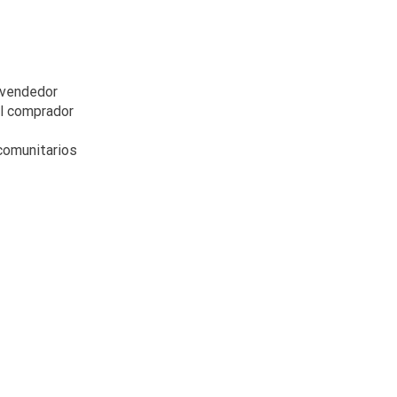
 vendedor
el comprador
acomunitarios