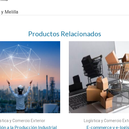
y Melilla
Productos Relacionados
stica y Comercio Exterior
Logística y Comercio Ext
ión a la Producción Industrial
E-commerce y e-logis