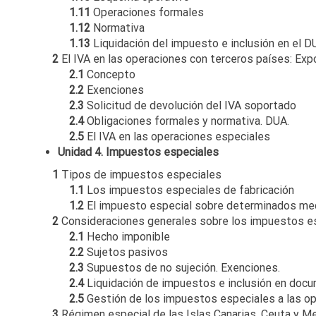
1.11
Operaciones formales
1.12
Normativa
1.13
Liquidación del impuesto e inclusión en el D
2
El IVA en las operaciones con terceros países: Exp
2.1
Concepto
2.2
Exenciones
2.3
Solicitud de devolución del IVA soportado
2.4
Obligaciones formales y normativa. DUA.
2.5
El IVA en las operaciones especiales
Unidad 4. Impuestos especiales
1
Tipos de impuestos especiales
1.1
Los impuestos especiales de fabricación
1.2
El impuesto especial sobre determinados me
2
Consideraciones generales sobre los impuestos e
2.1
Hecho imponible
2.2
Sujetos pasivos
2.3
Supuestos de no sujeción. Exenciones.
2.4
Liquidación de impuestos e inclusión en docu
2.5
Gestión de los impuestos especiales a las op
3
Régimen especial de las Islas Canarias, Ceuta y Mel