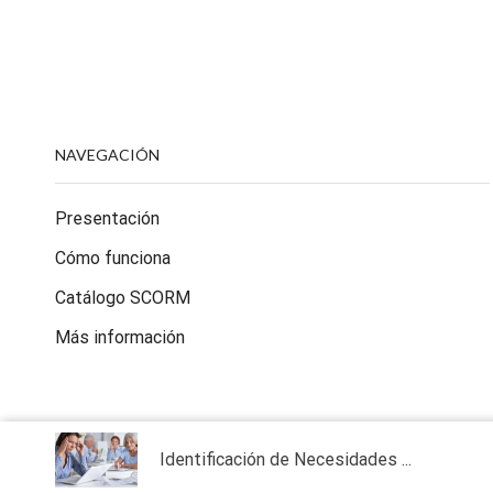
NAVEGACIÓN
Presentación
Cómo funciona
Catálogo SCORM
Más información
Identificación de Necesidades ...
Copyright 2013 - 2026
WelcomeNext S.L.
| Todos los derechos 
Powered by
scormPROXY
, a cloud solution for distributing el