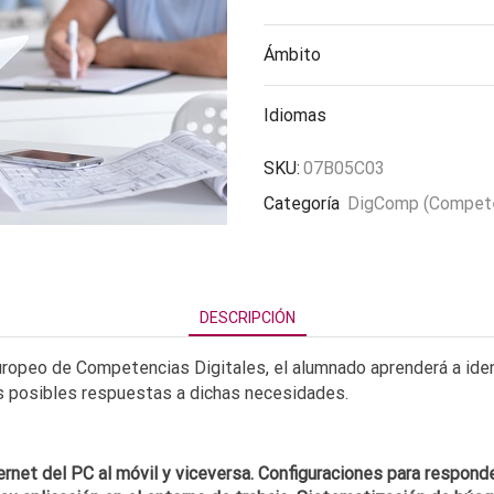
Ámbito
Idiomas
SKU:
07B05C03
Categoría
DigComp (Competen
DESCRIPCIÓN
opeo de Competencias Digitales, el alumnado aprenderá a ident
las posibles respuestas a dichas necesidades.
rnet del PC al móvil y viceversa. Configuraciones para respond