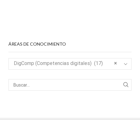
ÁREAS DE CONOCIMIENTO
DigComp (Competencias digitales) (17)
×
reservados
earning content remotely to