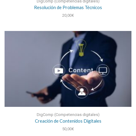
DigComp (Competencias digitales)
Resolución de Problemas Técnicos
20,00
€
DigComp (Competencias digitales)
Creación de Contenidos Digitales
50,00
€