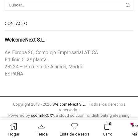
CONTACTO
WelcomeNext S.L.
Av. Europa 26, Complejo Empresarial ATICA
Edificio 5, 2ª planta.
28224 – Pozuelo de Alarcón, Madrid
ESPAÑA
Copyright 2013 - 2026
WelcomeNext S.L.
| Todos los derechos
reservados
Powered by
scormPROXY
, a cloud solution for distributing elearning
content remotely to external platforms
0
18,00
€
Política de privacidad
Aviso legal
Hogar
Tienda
Lista de deseos
Carro
Má