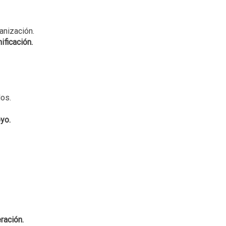
anización.
ificación.
los.
yo.
ración.