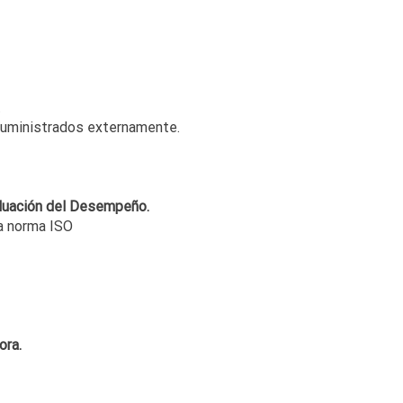
.
suministrados externamente.
aluación del Desempeño.
a norma ISO
ora.