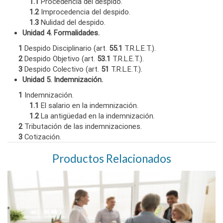
1.1
Procedencia del despido.
1.2
Improcedencia del despido.
1.3
Nulidad del despido.
Unidad 4. Formalidades.
1
Despido Disciplinario (art.
55.1
T.R.L.E.T.).
2
Despido Objetivo (art.
53.1
T.R.L.E.T.).
3
Despido Colectivo (art.
51
T.R.L.E.T.).
Unidad 5. Indemnización.
1
Indemnización.
1.1
El salario en la indemnización.
1.2
La antigüedad en la indemnización.
2
Tributación de las indemnizaciones.
3
Cotización.
Productos Relacionados