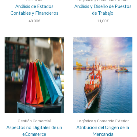
Análisis de Estados
Análisis y Diseño de Puestos
Contables y Financieros
de Trabajo
48,00
€
11,00
€
Gestión Comercial
Logística y Comercio Exterior
Aspectos no Digitales de un
Atribución del Origen de la
eCommerce
Mercancía