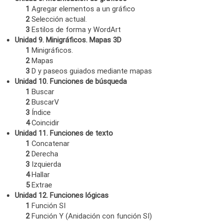
1
Agregar elementos a un gráfico
2
Selección actual.
3
Estilos de forma y WordArt
Unidad 9. Minigráficos. Mapas 3D
1
Minigráficos.
2
Mapas
3
D y paseos guiados mediante mapas
Unidad 10. Funciones de búsqueda
1
Buscar
2
BuscarV
3
Índice
4
Coincidir
Unidad 11. Funciones de texto
1
Concatenar
2
Derecha
3
Izquierda
4
Hallar
5
Extrae
Unidad 12. Funciones lógicas
1
Función SI
2
Función Y (Anidación con función SI)