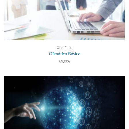
Ofimática
Ofimática Básica
69,00
€