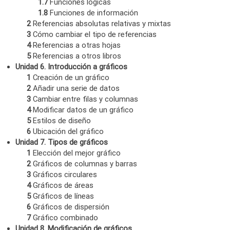
1.7
Funciones lógicas
1.8
Funciones de información
2
Referencias absolutas relativas y mixtas
3
Cómo cambiar el tipo de referencias
4
Referencias a otras hojas
5
Referencias a otros libros
Unidad 6. Introducción a gráficos
1
Creación de un gráfico
2
Añadir una serie de datos
3
Cambiar entre filas y columnas
4
Modificar datos de un gráfico
5
Estilos de diseño
6
Ubicación del gráfico
Unidad 7. Tipos de gráficos
1
Elección del mejor gráfico
2
Gráficos de columnas y barras
3
Gráficos circulares
4
Gráficos de áreas
5
Gráficos de líneas
6
Gráficos de dispersión
7
Gráfico combinado
Unidad 8. Modificación de gráficos