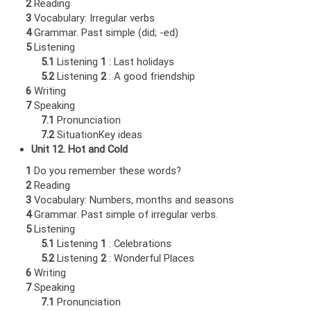
2
Reading
3
Vocabulary: Irregular verbs
4
Grammar. Past simple (did; -ed)
5
Listening
5.1
Listening
1
: Last holidays
5.2
Listening
2
: A good friendship
6
Writing
7
Speaking
7.1
Pronunciation
7.2
SituationKey ideas
Unit 12. Hot and Cold
1
Do you remember these words?
2
Reading
3
Vocabulary: Numbers, months and seasons
4
Grammar. Past simple of irregular verbs.
5
Listening
5.1
Listening
1
: Celebrations
5.2
Listening
2
: Wonderful Places
6
Writing
7
Speaking
7.1
Pronunciation