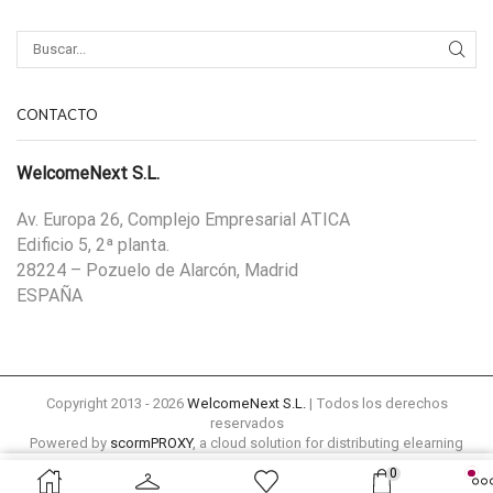
CONTACTO
WelcomeNext S.L.
Av. Europa 26, Complejo Empresarial ATICA
Edificio 5, 2ª planta.
28224 – Pozuelo de Alarcón, Madrid
ESPAÑA
Copyright 2013 - 2026
WelcomeNext S.L.
| Todos los derechos
reservados
Powered by
scormPROXY
, a cloud solution for distributing elearning
content remotely to external platforms
0
25,00
€