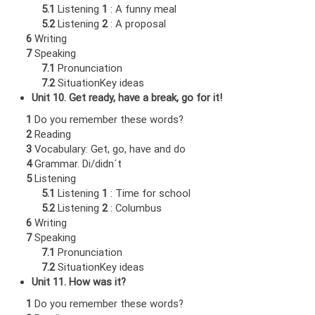
5.1
Listening
1
: A funny meal
5.2
Listening
2
: A proposal
6
Writing
7
Speaking
7.1
Pronunciation
7.2
SituationKey ideas
Unit 10. Get ready, have a break, go for it!
1
Do you remember these words?
2
Reading
3
Vocabulary: Get, go, have and do
4
Grammar. Di/didn´t
5
Listening
5.1
Listening
1
: Time for school
5.2
Listening
2
: Columbus
6
Writing
7
Speaking
7.1
Pronunciation
7.2
SituationKey ideas
Unit 11. How was it?
1
Do you remember these words?