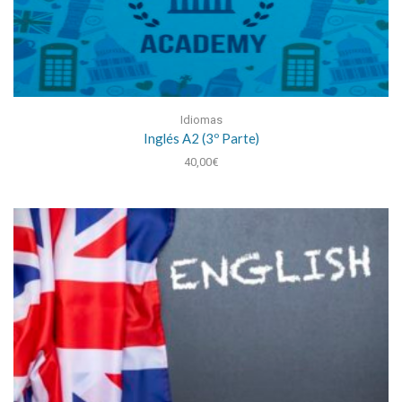
Idiomas
Inglés A2 (3º Parte)
40,00
€