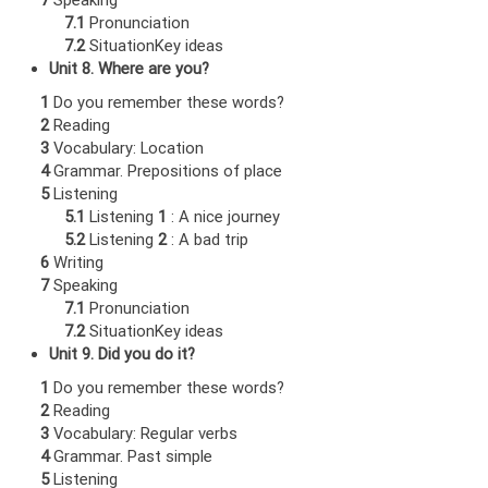
7.1
Pronunciation
7.2
SituationKey ideas
Unit 8. Where are you?
1
Do you remember these words?
2
Reading
3
Vocabulary: Location
4
Grammar. Prepositions of place
5
Listening
5.1
Listening
1
: A nice journey
5.2
Listening
2
: A bad trip
6
Writing
7
Speaking
7.1
Pronunciation
7.2
SituationKey ideas
Unit 9. Did you do it?
1
Do you remember these words?
2
Reading
3
Vocabulary: Regular verbs
4
Grammar. Past simple
5
Listening