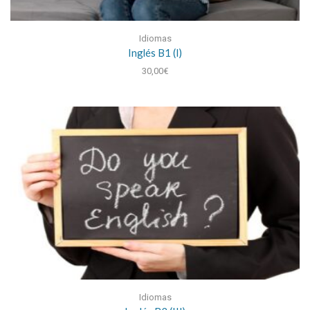
Idiomas
Inglés B1 (I)
30,00
€
Idiomas