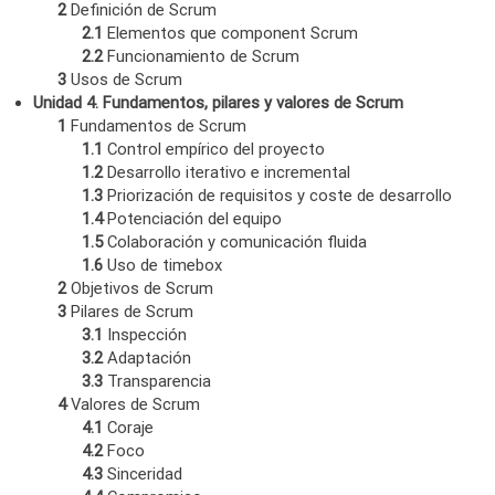
2
Definición de Scrum
2.1
Elementos que component Scrum
2.2
Funcionamiento de Scrum
3
Usos de Scrum
Unidad 4. Fundamentos, pilares y valores de Scrum
1
Fundamentos de Scrum
1.1
Control empírico del proyecto
1.2
Desarrollo iterativo e incremental
1.3
Priorización de requisitos y coste de desarrollo
1.4
Potenciación del equipo
1.5
Colaboración y comunicación fluida
1.6
Uso de timebox
2
Objetivos de Scrum
3
Pilares de Scrum
3.1
Inspección
3.2
Adaptación
3.3
Transparencia
4
Valores de Scrum
4.1
Coraje
4.2
Foco
4.3
Sinceridad