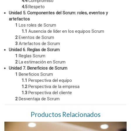
4.4
Compromiso
4.5
Respeto
Unidad 5. Componentes del Scrum: roles, eventos y
artefactos
1
Los roles de Scrum
1.1
Ausencia de líder en los equipos Scrum
2
Eventos de Scrum
3
Artefactos de Scrum
Unidad 6. Reglas de Scrum
1
Reglas Scrum
2
La estimación en Scrum
Unidad 7. Beneficios de Scrum
1
Beneficios Scrum
1.1
Perspectiva del equipo
1.2
Perspectiva de la empresa
1.3
Perspectiva del cliente
2
Desventaja de Scrum
Productos Relacionados