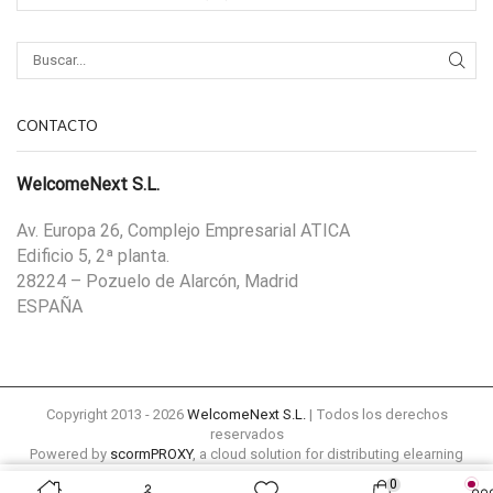
CONTACTO
WelcomeNext S.L.
Av. Europa 26, Complejo Empresarial ATICA
Edificio 5, 2ª planta.
28224 – Pozuelo de Alarcón, Madrid
ESPAÑA
Copyright 2013 - 2026
WelcomeNext S.L.
| Todos los derechos
reservados
Powered by
scormPROXY
, a cloud solution for distributing elearning
content remotely to external platforms
0