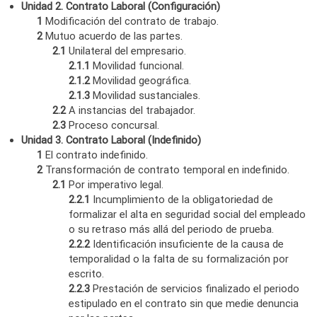
Unidad 2. Contrato Laboral (Configuración)
1
Modificación del contrato de trabajo.
2
Mutuo acuerdo de las partes.
2.1
Unilateral del empresario.
2.1.1
Movilidad funcional.
2.1.2
Movilidad geográfica.
2.1.3
Movilidad sustanciales.
2.2
A instancias del trabajador.
2.3
Proceso concursal.
Unidad 3. Contrato Laboral (Indefinido)
1
El contrato indefinido.
2
Transformación de contrato temporal en indefinido.
2.1
Por imperativo legal.
2.2.1
Incumplimiento de la obligatoriedad de
formalizar el alta en seguridad social del empleado
o su retraso más allá del periodo de prueba.
2.2.2
Identificación insuficiente de la causa de
temporalidad o la falta de su formalización por
escrito.
2.2.3
Prestación de servicios finalizado el periodo
estipulado en el contrato sin que medie denuncia