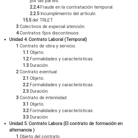
por las partes.
2.2.4
Fraude en la contratación temporal.
2.2.5
Incumplimiento del artículo
15.5
del TRLET.
3
Colectivos de especial atención.
4
Contratos fijos discontinuos.
Unidad 4. Contrato Laboral (Temporal)
1
Contrato de obra y servicio.
1.1
Objeto.
1.2
Formalidades y características.
1.3
Duración.
2
Contrato eventual.
2.1
Objeto.
2.2
Formalidades y características.
2.3
Duración.
3
Contrato de interinidad.
3.1
Objeto.
3.2
Formalidades y características.
3.3
Duración.
Unidad 5. Contrato Labora (El contrato de formación en
alternancia )
1
Objeto del contrato