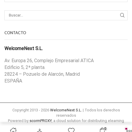
CONTACTO
WelcomeNext S.L.
Av. Europa 26, Complejo Empresarial ATICA
Edificio 5, 2ª planta.
28224 – Pozuelo de Alarcón, Madrid
ESPAÑA
Copyright 2013 - 2026
WelcomeNext S.L.
| Todos los derechos
reservados
Powered by
scormPROXY
, a cloud solution for distributing elearning
content remotely to external platforms
0