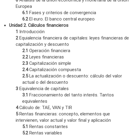
Europea
6.1
Fases y criterios de convergencia
6.2
El euro. El banco central europeo
Unidad 2. Cálculos financieros
1
Introducción
2
Equialencia financiera de capitales: leyes financieras de
capitalización y descuento
2.1
Operación financiera
2.2
Leyes financieras
2.3
Capitalización simple
2.4
Capitalización compuesta
2.5
La actualización o descuento: cálculo del valor
actual o del descuento
3
Equivalencia de capitales
3.1
Fraccionamiento del tanto interés. Tantos
equivalentes
4
Cálculo de: TAE, VAN y TIR
5
Rentas financieras: concepto, elementos que
intervienen, valor actual y valor final y aplicación
5.1
Rentas constantes
5.2
Rentas variables