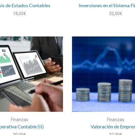
sis de Estados Contables
Inversiones en el Sistema F
18,00
€
32,00
€
Finanzas
Finanzas
erativa Contable (II)
Valoración de Empre
30,00
€
32,00
€